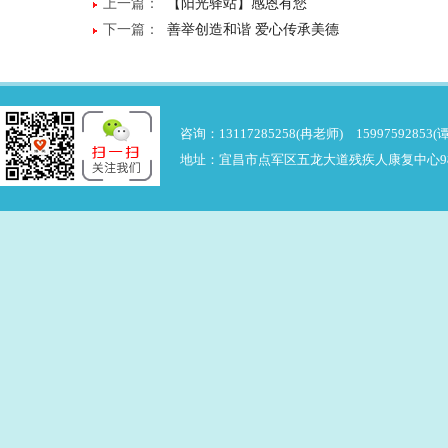
上一篇：
【阳光驿站】感恩有您
下一篇：
善举创造和谐 爱心传承美德
咨询：13117285258(冉老师) 15997592853(
地址：宜昌市点军区五龙大道残疾人康复中心9楼 邮箱：