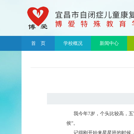
首 页
学校概况
新闻中心
我今年7岁，个头比较高，五官
侯”。
记得刚开始来星星班的时候，