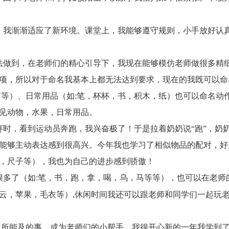
我渐渐适应了新环境。课堂上，我能够遵守规则，小手放好认
做到，在老师们的精心引导下，我现在能够模仿老师做很多精细
项，所以对于命名我基本上都无法达到要求，现在的我既可以命
萝等）、日常用品（如:笔，杯杯，书，积木，纸）也可以命名动
见动物，水果，日常用品。
，看到运动员奔跑，我兴奋极了！于是拉着奶奶说“跑”，奶奶开
能够主动表达感到很高兴。今年我也学习了相似物品的配对，好
，尺子等），我也为自己的进步感到骄傲！
多了（如:笔，书，跑，拿，喝，乌，马等等），也可以在老师
云，苹果，毛衣等）,休闲时间我还可以跟老师和同学们一起玩
所能及的事，成为老师们的小帮手。我很开心新的一年我学到了